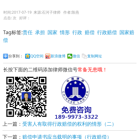
时间:2017-07-19 来源:石河子律师 作者:陈燕
点击:
次 好评：
Tag标签:
责任
承担
国家
情形
行政
赔偿
行政赔偿
国家赔
偿
分享到：
QQ空间
新浪微博
微信
复制网址
长按下面的二维码添加律师微信号
常备无患哦！
上一篇：
受害人有取得行政赔偿的权利的情形（二）
下一篇：
赔偿申请书应当载明的事项（行政赔偿）