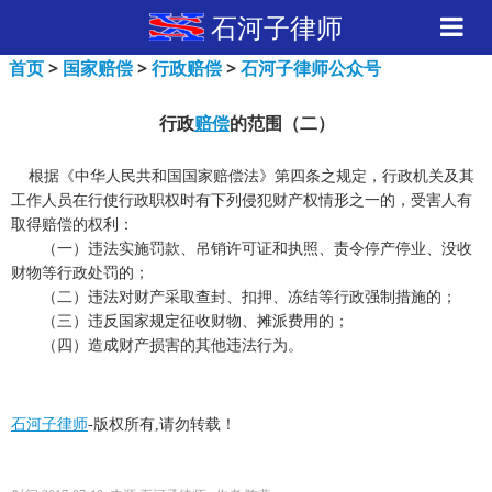
石河子律师
首页
>
国家赔偿
>
行政赔偿
>
石河子律师公众号
行政
赔偿
的范围（二）
根据《中华人民共和国国家赔偿法》第四条之规定，行政机关及其
工作人员在行使行政职权时有下列侵犯财产权情形之一的，受害人有
取得赔偿的权利：
（一）违法实施罚款、吊销许可证和执照、责令停产停业、没收
财物等行政处罚的；
（二）违法对财产采取查封、扣押、冻结等行政强制措施的；
（三）违反国家规定征收财物、摊派费用的；
（四）造成财产损害的其他违法行为。
石河子律师
-版权所有,请勿转载！