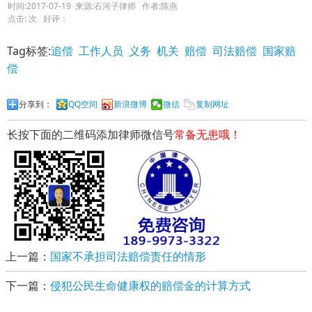
时间:2017-07-19 来源:石河子律师 作者:陈燕
点击:
次 好评：
Tag标签:
追偿
工作人员
义务
机关
赔偿
司法赔偿
国家赔
偿
分享到：
QQ空间
新浪微博
微信
复制网址
长按下面的二维码添加律师微信号
常备无患哦！
上一篇：
国家不承担司法赔偿责任的情形
下一篇：
侵犯公民生命健康权的赔偿金的计算方式