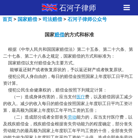
石河子律师
首页
>
国家赔偿
>
司法赔偿
>
石河子律师公众号
国家
赔偿
的方式和标准
根据《中华人民共和国国家赔偿法》第二十五条、第二十六条、第
二十七条、第二十八条之规定，国家赔偿的方式和标准为：
国家赔偿以支付赔偿金为主要方式。
能够返还财产或者恢复原状的，予以返还财产或者恢复原状。
侵犯公民人身自由的，每日的赔偿金按照国家上年度职工日平均工
资计算。
侵犯公民生命健康权的，赔偿金按照下列规定计算：
（一）造成身体伤害的，应当支付
医疗
费，以及赔偿因误工减少
的收入。减少的收入每日的赔偿金按照国家上年度职工日平均工资计
算，最高额为国家上年度职工年平均工资的五倍；
（二）造成部分或者全部丧失
劳动
能力的，应当支付医疗费，以
及残疾赔偿金，残疾赔偿金根据丧失劳动能力的程度确定，部分丧失
劳动能力的最高额为国家上年度职工年平均工资的十倍，全部丧失劳
动能力的为国家上年度职工年平均工资的二十倍。造成全部丧失劳动