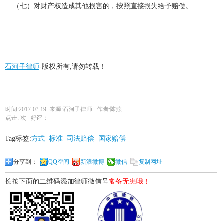
（七）对财产权造成其他损害的，按照直接损失给予赔偿。
石河子律师
-版权所有,请勿转载！
时间:2017-07-19 来源:石河子律师 作者:陈燕
点击:
次 好评：
Tag标签:
方式
标准
司法赔偿
国家赔偿
分享到：
QQ空间
新浪微博
微信
复制网址
长按下面的二维码添加律师微信号
常备无患哦！