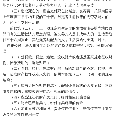
能力的，对其扶养的无劳动能力的人，还应当支付生活费；
（三）造成死亡的，应当支付死亡赔偿金、丧葬费，总额为国家
上年度职工年平均工资的二十倍。对死者生前扶养的无劳动能力的
人，还应当支付生活费。
前款第（二）、（三）项规定的生活费的发放标准参照当地民政
部门有关生活救济的规定办理。被扶养的人是未成年人的，生活费给
付至十八周岁止；其他无劳动能力的人，生活费给付至死亡时止。
侵犯公民、法人和其他组织的财产权造成损害的，按照下列规定处
理：
（一）处罚款、罚金、追缴、没收财产或者违反国家规定征收财
物、摊派费用的，返还财产；
（二）查封、扣押、冻结财产的，解除对财产的查封、扣押、冻
结，造成财产损坏或者灭失的，依照本条第（三）、（四）项的规定
赔偿；
（三）应当返还的财产损坏的，能够恢复原状的恢复原状，不能
恢复原状的，按照损害程度给付相应的赔偿金；
（四）应当返还的财产灭失的，给付相应的赔偿金；
（五）财产已经拍卖的，给付拍卖所得的价款；
（六）吊销许可证和执照、责令停产停业的，赔偿停产停业期间
必要的经常性费用开支；