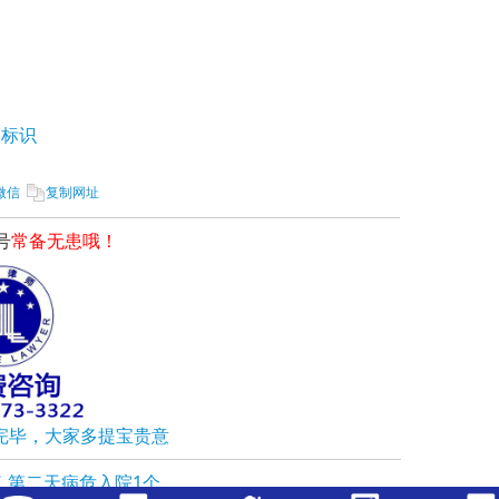
标识
微信
复制网址
号
常备无患哦！
完毕，大家多提宝贵意
了 第二天病危入院1个