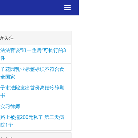
近关注
法法官谈“唯一住房”可执行的3
条件
河子花园乳业标签标识不符合食
安全国家
河子市法院发出首份离婚冷静期
知书
聘实习律师
路上被撞200元私了 第二天病
院1个