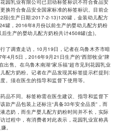
子花园乳业有限公司已启动标签标识不符合食品安
并更换符合食品安全国家标准的标签标识。目前企
生产日期:2017-2-13)120罐，金装幼儿配方
1)524罐，2016年8月份以前生产的婴幼儿配方奶粉
份以后生产的婴幼儿配方奶粉共计4508罐(盒)。
行了调查走访，10月19日，记者在乌鲁木齐市暗
年4月5日，2016年9月21日生产的“西部牧业”牌
仍在出售。在乌鲁木南湖“家乐福”超市见到花园乳业
儿配方奶粉。记者在产品发现其标签提示栏提到:
浓度。须在医生的指导和监督下使用等。
与药品不同。标签称需在医生建议、指导和监督下
该款产品包装上还标注“具备33年安全品质”，而
产液态奶，而生产婴儿配方奶粉时间并不长，实际
采访过程中，有消费者对此表示，花园乳业宣称具
之嫌。