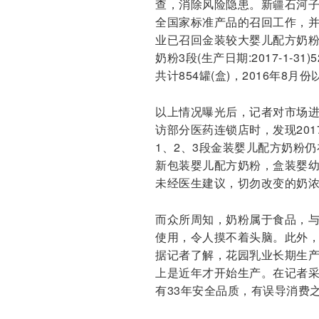
查，消除风险隐患。新疆石河
全国家标准产品的召回工作，
业已召回金装较大婴儿配方奶粉2段(
奶粉3段(生产日期:2017-1-3
共计854罐(盒)，2016年8月
以上情况曝光后，记者对市场进
访部分医药连锁店时，发现2017
1、2、3段金装婴儿配方奶粉
新包装婴儿配方奶粉，盒装婴幼
未经医生建议，切勿改变的奶
而众所周知，奶粉属于食品，
使用，令人摸不着头脑。此外，
据记者了解，花园乳业长期生
上是近年才开始生产。在记者
有33年安全品质，有误导消费