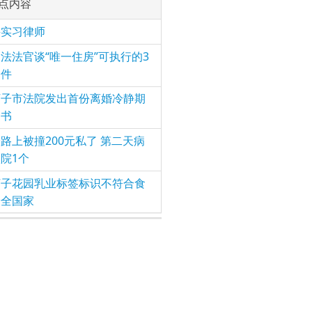
点内容
聘实习律师
法法官谈“唯一住房”可执行的3
条件
河子市法院发出首份离婚冷静期
知书
路上被撞200元私了 第二天病
院1个
河子花园乳业标签标识不符合食
安全国家