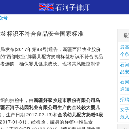
石河子律师
众号
标签标识不符合食品安全国家标准
最
最高
发布(2017年第98号)通告，新疆西部牧业股份
个
的“西部牧业”牌婴儿配方奶粉标签标识不符合食品
费者选购，确保婴儿健康成长。现将其风险控制情
石
品
石
通
招
组织的抽检中，由
新疆好家乡超市股份有限公司乌
新疆石河子花园乳业有限公司生产的金装较大婴儿
女子
，生产日期:2017-02-13)和
金装幼儿配方奶粉3段
危入
:2017-01-31)，经检验，罐身的标签中维生素
式不符合GB 13432-2013《预包装特殊膳食用