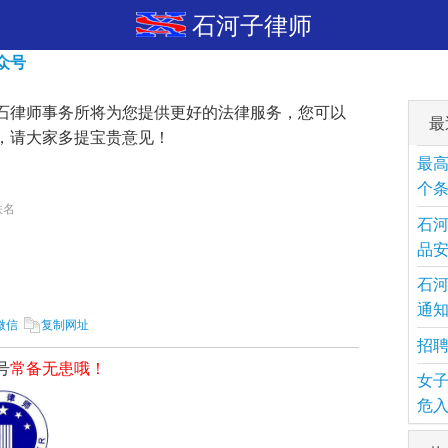
石河子律师
众号
石律师事务所将为您提供更好的法律服务，您可以
最
，请大家多提宝贵意见！
最高
个
佚名
石
品
石
通
微信
复制网址
招
号
常备无患哦！
女子
危入