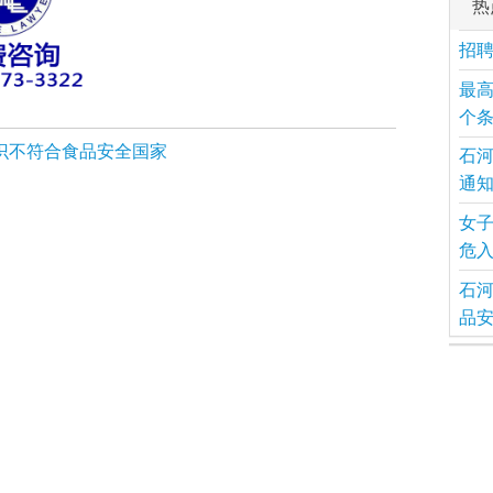
热
招
最高
个
识不符合食品安全国家
石
通
女子
危入
石
品