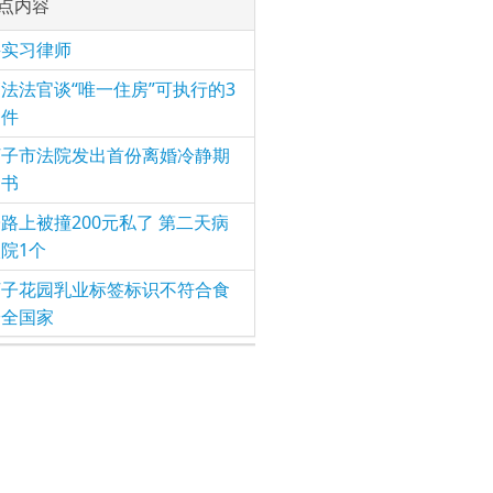
点内容
聘实习律师
法法官谈“唯一住房”可执行的3
条件
河子市法院发出首份离婚冷静期
知书
路上被撞200元私了 第二天病
院1个
河子花园乳业标签标识不符合食
安全国家