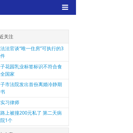
近关注
法法官谈“唯一住房”可执行的3
条件
河子花园乳业标签标识不符合食
安全国家
河子市法院发出首份离婚冷静期
知书
聘实习律师
路上被撞200元私了 第二天病
院1个